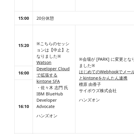
15:00
20分休憩
※こちらのセッシ
15:20
ョンは【中止】と
なりました※
※会場が [PARK] に変更とな
Watson
ました※
Developer Cloud
はじめてのWebhookでメー
16:00
で拡張する
とkintoneをかんたん連携
kintone SFA
檀原 由香子
・佐々木 志門 氏
サイボウズ株式会社
IBM BlueHub
ハンズオン
Developer
16:10
Advocate
ハンズオン