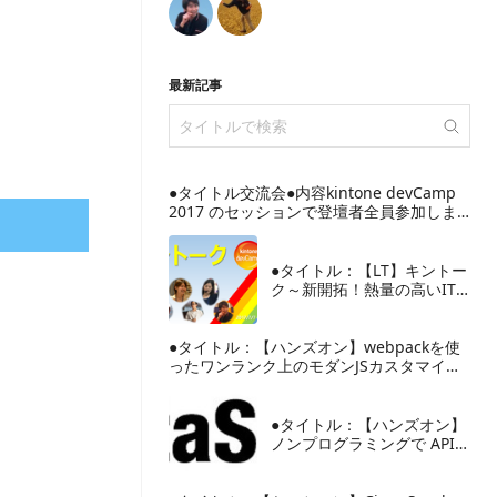
最新記事
●タイトル交流会●内容kintone devCamp
2017 のセッションで登壇者全員参加しま
す。セッションでは...
●タイトル：【LT】キントー
ク～新開拓！熱量の高いIT
業界の女性エバンジェリス
ト、新しいコミュニティの
プレゼンター...
●タイトル：【ハンズオン】webpackを使
ったワンランク上のモダンJSカスタマイズ
～kintoneのJSカスタマ...
●タイトル：【ハンズオン】
ノンプログラミングで API
はじめて体験！～
DataSpider で学ぶ API 連