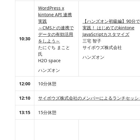
WordPress x
kintone API 連携
実践
【ハンズオン初級編】90分で
～CMSとの連携で
実践！ はじめてのkintone
データの有効活用
JavaScriptカスタマイズ
10:30
をしよう～
三宅 智子
たにぐち まこと
サイボウズ株式会社
氏
ハンズオン
H2O space
ハンズオン
12:00
10分休憩
12:10
サイボウズ株式会社のメンバーによるランチセッシ
13:15
15分休憩