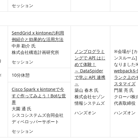
セッション
SendGrid x kintoneの利用
例紹介と効果的な活用方法
中井 勘介 氏
ノンプログラミ
※会場が [
株式会社構造計画研究所
ングで API はじ
ンスルーム]
り
セッション
めて体験！
なりました
～ DataSpider
webpack
ル
10分休憩
で学ぶ API 連携
ランク上のモ
～
スタマイズ
Cisco Spark x kintoneで今
築山 春木 氏
門屋 亮 氏
すぐ作ってみよう！Botな世
株式会社セゾン
クローバ株
界
情報システムズ
代表取締役
大園 通 氏
ハンズオン
ハンズオン
シスコシステムズ合同会社
ディベロッパーサポート
セッション