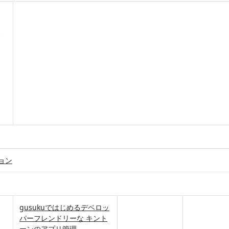
ョン
gusukuではじめるデベロッ
パーフレンドリーな キント
ーンのアプリ管理