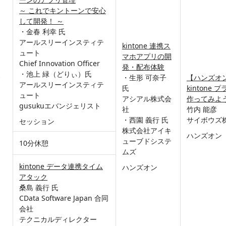
～ これでキントーンで安心
して開発！ ～
・金春 利幸 氏
アールスリーインスティテ
kintone 連携ス
ュート
マホアプリの開
Chief Innovation Officer
発・配布体験
・池上 緑（どりぃ）氏
・生形 可奈子
【ハンズオ
アールスリーインスティテ
氏
kintone
ュート
アシアル株式会
作ってみよ
gusukuエバンジェリスト
社
竹内 能彦
・西園 義行 氏
サイボウズ
セッション
株式会社アイキ
ハンズオン
ューブドシステ
10分休憩
ムズ
kintone データ連携タイム
ハンズオン
アタック
桑島 義行 氏
CData Software Japan 合同
会社
テクニカルディレクター