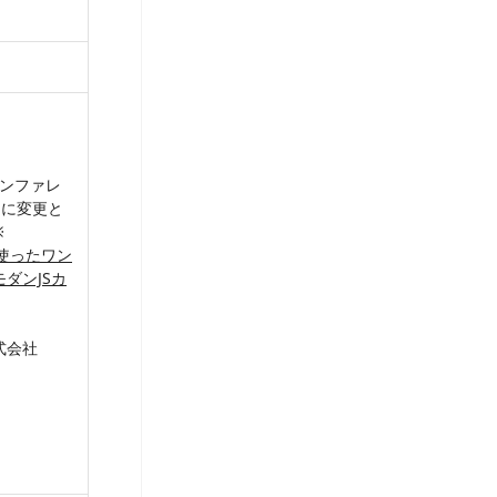
カンファレ
 に変更と
※
を使ったワン
ダンJSカ
式会社