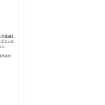
ン中級編】
 プラグインを
う！
株式会社