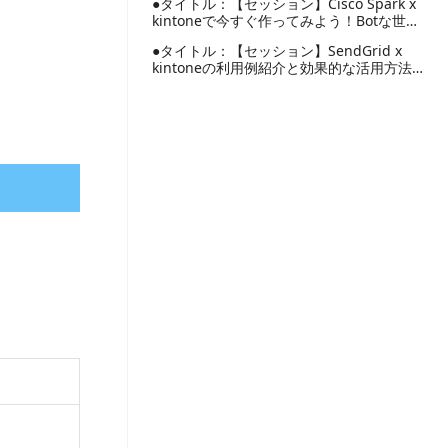
携...
●タイトル：【セッション】Cisco Spark x
kintoneで今すぐ作ってみよう！Botな世界
～Cisco...
●タイトル：【セッション】SendGrid x
kintoneの利用例紹介と効果的な活用方法●
講師・中井 勘介 氏...